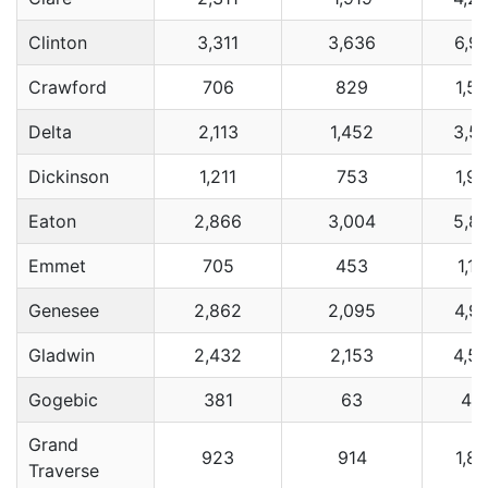
Clinton
3,311
3,636
6,9
Crawford
706
829
1,5
Delta
2,113
1,452
3,5
Dickinson
1,211
753
1,9
Eaton
2,866
3,004
5,8
Emmet
705
453
1,1
Genesee
2,862
2,095
4,9
Gladwin
2,432
2,153
4,5
Gogebic
381
63
44
Grand
923
914
1,8
Traverse