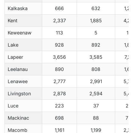
Kalkaska
666
632
1,2
Kent
2,337
1,885
4,2
Keweenaw
113
5
11
Lake
928
892
1,8
Lapeer
3,656
3,585
7,2
Leelanau
890
808
1,6
Lenawee
2,777
2,991
5,7
Livingston
2,878
2,594
5,4
Luce
223
37
26
Mackinac
698
88
78
Macomb
1,161
1,199
2,3