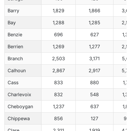
Barry
1,829
1,866
3,6
Bay
1,288
1,285
2,5
Benzie
696
627
1,3
Berrien
1,269
1,277
2,5
Branch
2,503
3,171
5,6
Calhoun
2,867
2,917
5,7
Cass
833
880
1,7
Charlevoix
832
548
1,3
Cheboygan
1,237
637
1,8
Chippewa
856
127
98
Clare
2,311
1,919
4,2