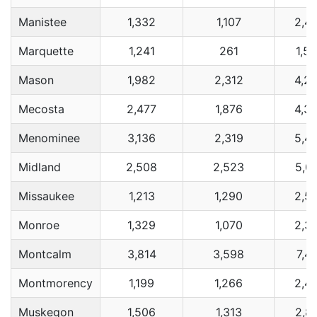
Manistee
1,332
1,107
2,4
Marquette
1,241
261
1,5
Mason
1,982
2,312
4,2
Mecosta
2,477
1,876
4,3
Menominee
3,136
2,319
5,4
Midland
2,508
2,523
5,0
Missaukee
1,213
1,290
2,5
Monroe
1,329
1,070
2,3
Montcalm
3,814
3,598
7,4
Montmorency
1,199
1,266
2,4
Muskegon
1,506
1,313
2,8