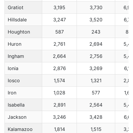
Gratiot
3,195
3,730
6,9
Hillsdale
3,247
3,520
6,7
Houghton
587
243
83
Huron
2,761
2,694
5,4
Ingham
2,664
2,756
5,4
Ionia
2,876
3,269
6,1
Iosco
1,574
1,321
2,8
Iron
1,028
577
1,6
Isabella
2,891
2,564
5,4
Jackson
3,246
3,428
6,6
Kalamazoo
1,814
1,515
3,3