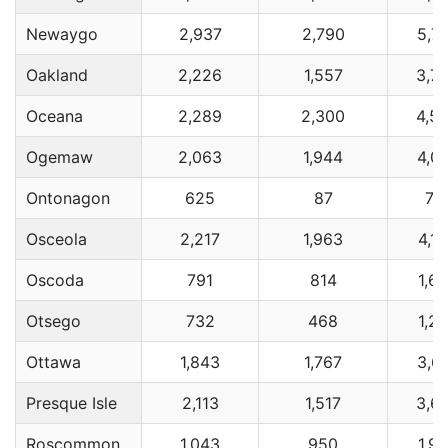
Newaygo
2,937
2,790
5,7
Oakland
2,226
1,557
3,7
Oceana
2,289
2,300
4,5
Ogemaw
2,063
1,944
4,0
Ontonagon
625
87
71
Osceola
2,217
1,963
4,1
Oscoda
791
814
1,6
Otsego
732
468
1,2
Ottawa
1,843
1,767
3,6
Presque Isle
2,113
1,517
3,6
Roscommon
1,043
950
1,9