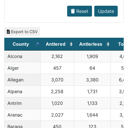
Reset
Update
Export to CSV
County
Antlered
Antlerless
Tota
Alcona
2,162
1,909
4,0
Alger
457
64
52
Allegan
3,070
3,380
6,4
Alpena
2,258
1,731
3,9
Antrim
1,020
1,133
2,1
Arenac
2,027
1,644
3,6
Baraga
450
123
57