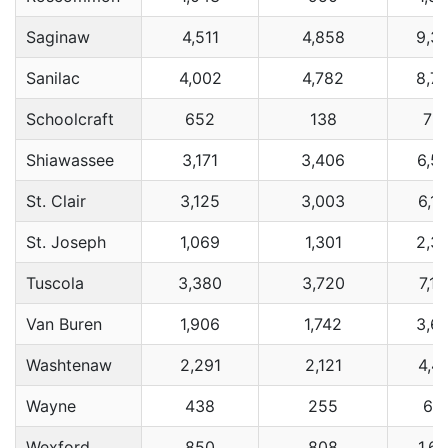
Saginaw
4,511
4,858
9,3
Sanilac
4,002
4,782
8,7
Schoolcraft
652
138
79
Shiawassee
3,171
3,406
6,5
St. Clair
3,125
3,003
6,1
St. Joseph
1,069
1,301
2,3
Tuscola
3,380
3,720
7,1
Van Buren
1,906
1,742
3,6
Washtenaw
2,291
2,121
4,4
Wayne
438
255
69
Wexford
850
808
1,6